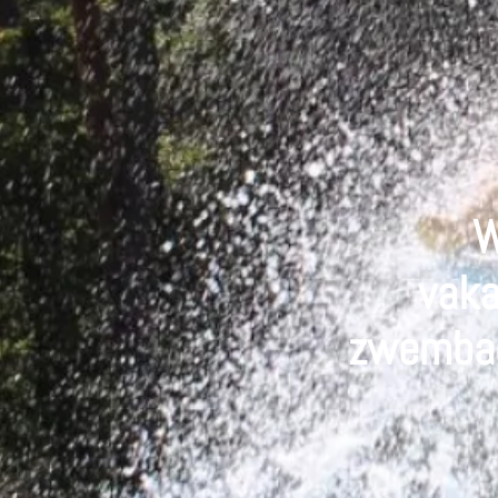
W
vaka
zwembad