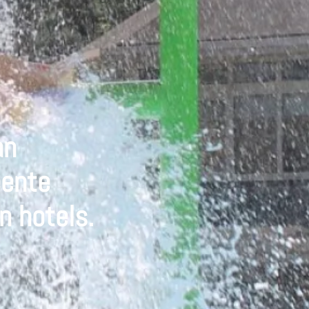
an
eente
 hotels.