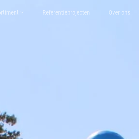
rtiment
Referentieprojecten
Over ons