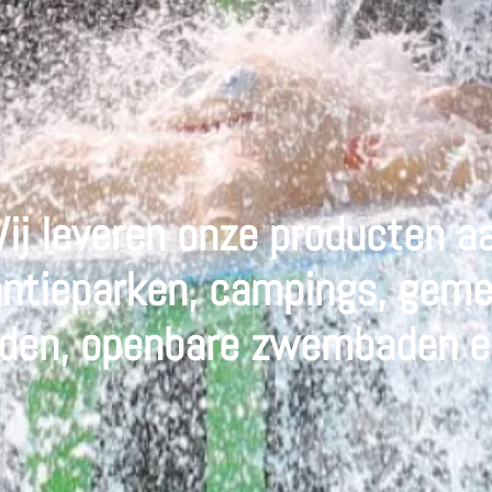
ij leveren onze producten a
ntieparken, campings, gem
en, openbare zwembaden en