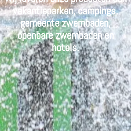
vakantieparken, campings,
gemeente zwembaden,
openbare zwembaden en
hotels.