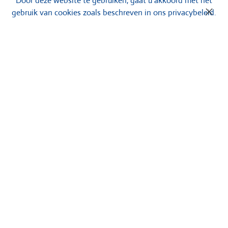
Door deze website te gebruiken, gaat u akkoord met het
gebruik van cookies zoals beschreven in ons privacybeleid.
Bekijk onze gerealiseerde
projecten