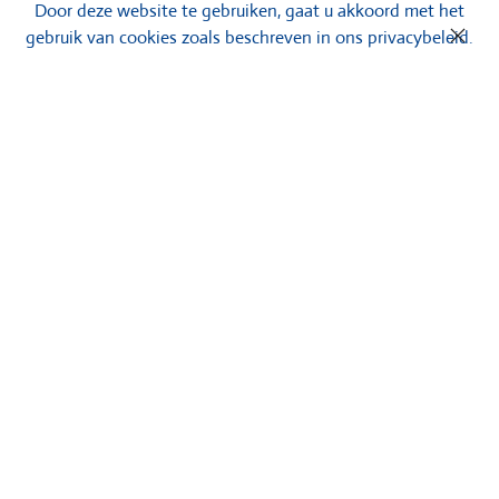
Door deze website te gebruiken, gaat u akkoord met het
gebruik van cookies zoals beschreven in ons privacybeleid.
Handpomp
Pooljoy heeft volledig in eigen beheer een handpomp voor
speeltoestellen bij een zwembad ontwikkeld. Geholpen door
onze jarenlange ervaring en uitstekende deskundigheid
hebben we een voorziening vervaardigd die uitstekend past
bij alle wensen uit de praktijk.
Het is een unieke, universele handpomp die te gebruiken is
voor al uw waterspeeltoestellen. De pomp heeft een aantal
specifieke kenmerken waardoor deze voorziening geschikt is
voor langdurig (intensief) gebruik: