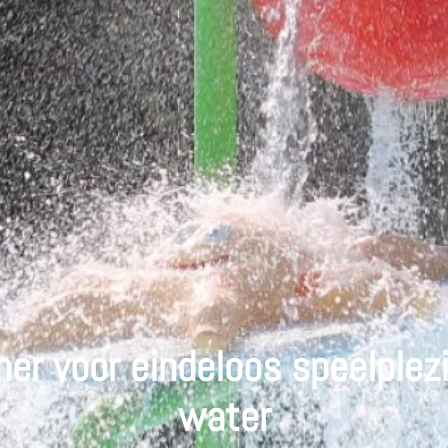
er voor eindeloos speelplezi
water