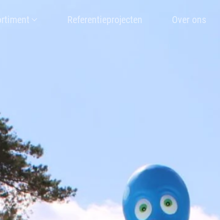
rtiment
Referentieprojecten
Over ons