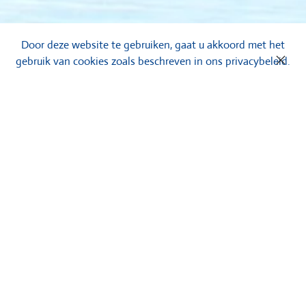
Door deze website te gebruiken, gaat u akkoord met het
gebruik van cookies zoals beschreven in ons privacybeleid.
Een zwembad onderhouden
U heeft een prachtig zwembad bij uw camping of speeltuin.
Tijdens het najaar en de wintermaanden ligt het er echter
maar troosteloos bij. Het seizoen is voorbij en alles staat stil.
Maar schijn bedriegt: want nu is het tijd om het
broodnodige onderhoud aan uw zwembad uit te voeren of
uit te laten voeren. Moeten er speeltoestellen opgeschilderd
worden? Wellicht zijn de putjes, roosters of
ander
zwembadmeubilair
aan vervanging toe? Daarvoor
bent u bij Pooljoy aan het goede adres. Niet alleen adviseren