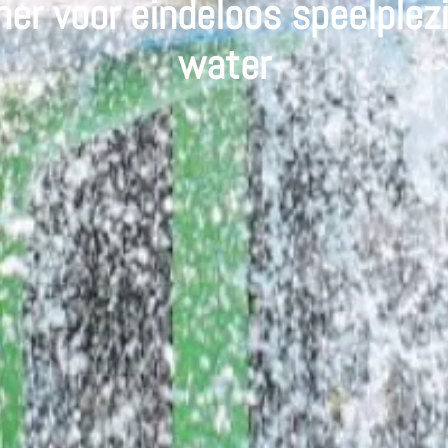
er voor eindeloos speelplezi
water