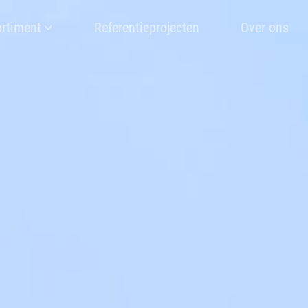
rtiment
Referentieprojecten
Over ons