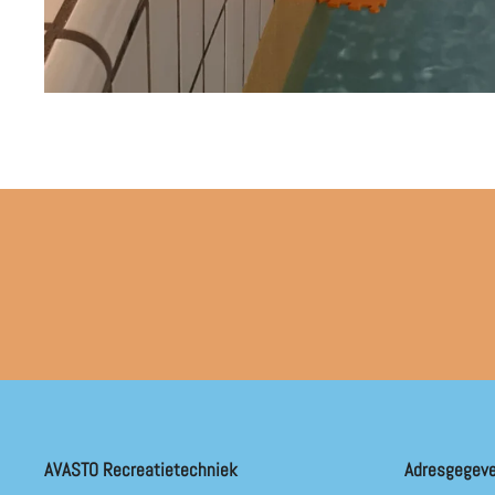
AVASTO Recreatietechniek
Adresgegev